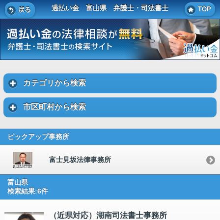
過払い金 富山県 弁護士・司法書士
TOP
戻る
カテゴリから検索
市区町村から検索
ピックアップ事務所
富士見坂法律事務所
富山県
検索結果:6件
（近県対応）湖南司法書士事務所