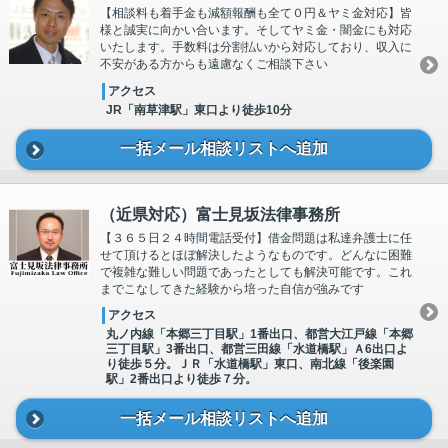
【相談料も着手金も減額報酬も全て０円＆ヤミ金対応】皆
様と誠実に向かい合います。そしてヤミ金・闇金にも対応
いたします。手数料は分割払いから対応しており、収入に
不安がある方からも遠慮なくご相談下さい
アクセス
JR「南草津駅」東口より徒歩10分
一括メール相談リストへ追加
（近県対応）富士見坂法律事務所
【３６５日２４時間電話受付】借金問題は私達弁護士に任
せて頂けるとほぼ解決したようなものです。どんなに困難
で複雑な難しい問題であったとしても解決可能です。これ
までこなしてきた経験から培った自信が強みです
アクセス
丸ノ内線「本郷三丁目駅」1番出口、都営大江戸線「本郷
三丁目駅」3番出口、都営三田線「水道橋駅」Ａ6出口よ
り徒歩５分。ＪＲ「水道橋駅」東口、南北線「後楽園
駅」2番出口より徒歩７分。
一括メール相談リストへ追加