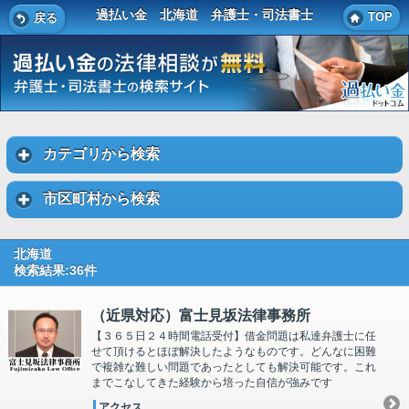
過払い金 北海道 弁護士・司法書士
TOP
戻る
カテゴリから検索
市区町村から検索
北海道
検索結果:36件
（近県対応）富士見坂法律事務所
【３６５日２４時間電話受付】借金問題は私達弁護士に任
せて頂けるとほぼ解決したようなものです。どんなに困難
で複雑な難しい問題であったとしても解決可能です。これ
までこなしてきた経験から培った自信が強みです
アクセス