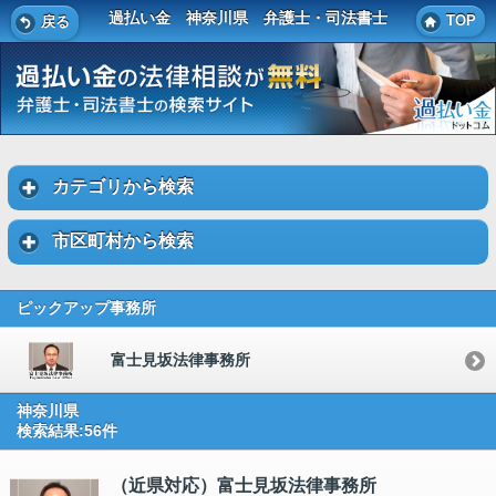
過払い金 神奈川県 弁護士・司法書士
TOP
戻る
カテゴリから検索
市区町村から検索
ピックアップ事務所
富士見坂法律事務所
神奈川県
検索結果:56件
（近県対応）富士見坂法律事務所