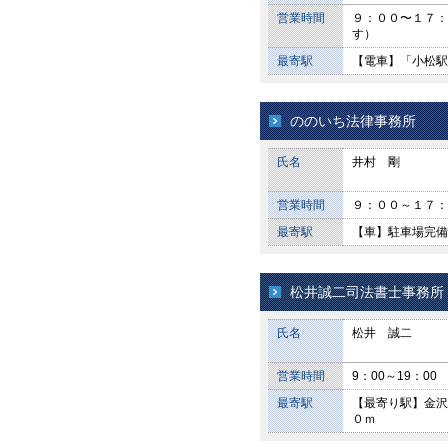
営業時間
９：００〜１７：
す）
最寄駅
【電車】「小松駅
ののいち法律事務所
氏名
井村 剛
営業時間
９：００～１７：
最寄駅
【車】駐車場完備
松井誠二司法書士事務所
氏名
松井 誠二
営業時間
9：00～19：
最寄駅
【最寄り駅】金沢
０ｍ