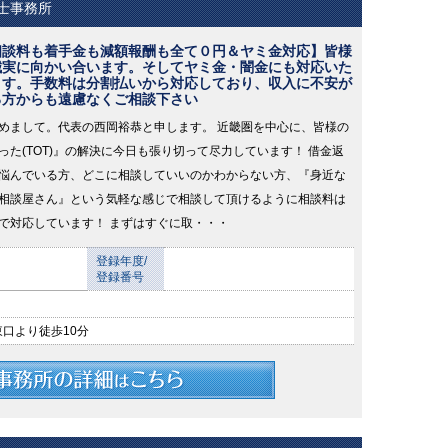
士事務所
相談料も着手金も減額報酬も全て０円＆ヤミ金対応】皆様
誠実に向かい合います。そしてヤミ金・闇金にも対応いた
ます。手数料は分割払いから対応しており、収入に不安が
る方からも遠慮なくご相談下さい
めまして。代表の西岡裕恭と申します。 近畿圏を中心に、皆様の
った(TOT)』の解決に今日も張り切って尽力しています！ 借金返
悩んでいる方、どこに相談していいのかわからない方、『身近な
相談屋さん』という気軽な感じで相談して頂けるように相談料は
で対応しています！ まずはすぐに取・・・
登録年度/
登録番号
東口より徒歩10分