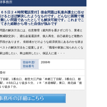
律事務所
３６５日２４時間電話受付】借金問題は私達弁護士に任せ
頂けるとほぼ解決したようなものです。どんなに困難で複
な難しい問題であったとしても解決可能です。これまでこ
してきた経験から培った自信が強みです
問題の解決方法には、任意整理（裁判所を通さずに行う、業者と
務減額交渉）、過払金返還請求、個人再生、自己破産など複数の
手段があります。 依頼者がどのような経済状況にあるのかを踏ま
ベストの解決方法をご提案します。 「職場や家族に知られたくな
家は残したい、車は維持したい、保証人に迷・・・
登録年度/
2006年
登録番号
話受付
丁目駅」1番出口、都営大江戸線「本郷三丁目駅」3番出口、都
駅」Ａ6出口より徒歩５分。ＪＲ「水道橋駅」東口、南北線「後
より徒歩７分。