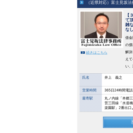
（近県対応）富士見坂法
【
て
雑
な
借金
の債
解決
続きはこちら
えて
い、
氏名
井上 義之
営業時間
365日24時間電
最寄駅
丸ノ内線「本郷三
営三田線「水道橋
楽園駅」2番出口