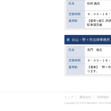
氏名
松村 義信
営業時間
９：００～１８：
最寄駅
【最寄り駅】JR
駐車場完備
白山・野々市法律事務所
氏名
長門 達志
営業時間
９：００～１８：
最寄駅
【電車】「野々市
ります。
トップ
運営会社
利用規約
Copyright (C) 2015 MeLMAX.,CO.LTD All 