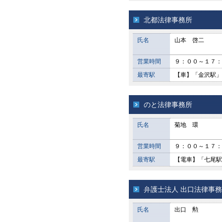
北都法律事務所
氏名
山本 啓二
営業時間
９：００～１７：
最寄駅
【車】「金沢駅」
のと法律事務所
氏名
菊地 環
営業時間
９：００～１７：
最寄駅
【電車】「七尾駅
弁護士法人 出口法律事
氏名
出口 勲