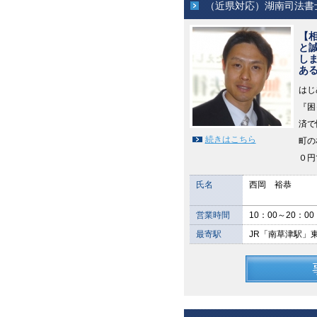
（近県対応）湖南司法書
【
と
し
あ
はじ
『困
済で
続きはこちら
町の
０円
氏名
西岡 裕恭
営業時間
10：00～20：00
最寄駅
JR「南草津駅」